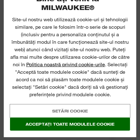
MILWAUKEE®
Site-ul nostru web utilizează cookie-uri și tehnologii
CE INCLUDE
similare, pe care le folosim într-o serie de scopuri
(inclusiv pentru a personaliza conținutul și a
îmbunătăți modul în care funcționează site-ul nostru
EVALUĂRI & RECENZII
web) atunci când vizitați site-ul nostru web. Puteți
5/5 from 16 reviews
afla mai multe despre utilizarea cookie-urilor de către
noi în
Politica noastră privind cookie-urile
. Selectați
"Acceptă toate modulele cookie" dacă sunteți de
DESCĂRCĂRI
acord ca noi să plasăm toate modulele cookie și
selectați "Setări cookie" dacă doriți să vă gestionați
preferințele privind modulele cookie.
SETĂRI COOKIE
ACCEPTAȚI TOATE MODULELE COOKIE