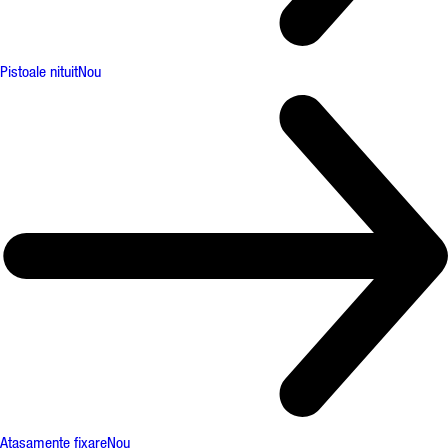
Pistoale nituit
Nou
Atașamente fixare
Nou