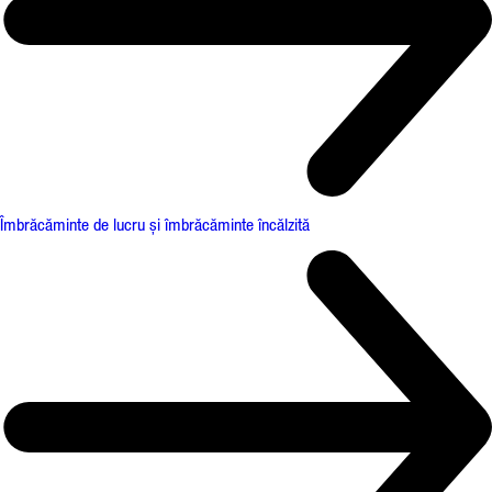
Îmbrăcăminte de lucru și îmbrăcăminte încălzită