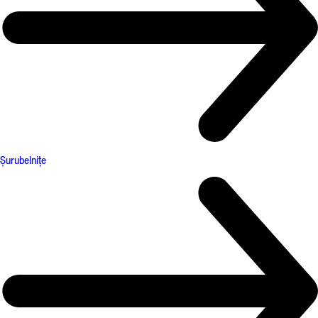
Șurubelnițe