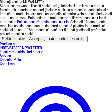
Bine ați venit la MILWAUKEE®
Site-ul nostru web utilizează cookie-uri și tehnologii similare, pe care le
folosim într-o serie de scopuri (inclusiv pentru a personaliza conținutul și a
îmbunătăți modul în care funcționează site-ul nostru web) atunci când vizitați
site-ul nostru web. Puteți afla mai multe despre utilizarea cookie-urilor de
către noi în
Politica noastră privind cookie-urile
. Selectați "Acceptă toate
modulele cookie" dacă sunteți de acord ca noi să plasăm toate modulele
cookie și selectați "Setări cookie" dacă doriți să vă gestionați preferințele
privind modulele cookie.
Setări cookie
Acceptați toate modulele cookie
Produse noi
ÎNREGISTRARE NEWSLETTER
Localizare distribuitori autorizați
Service
Conectează-te
Contul meu