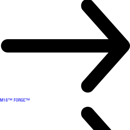
M18™ FORGE™