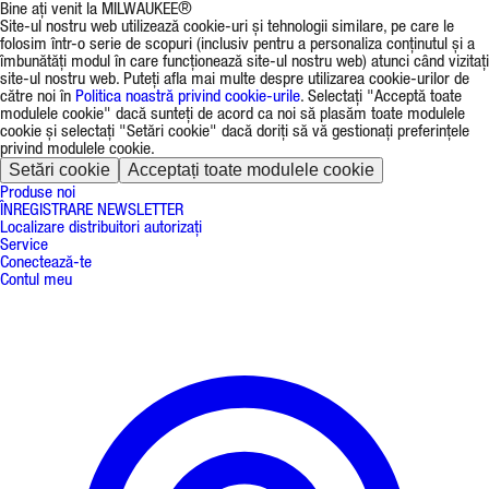
Bine ați venit la MILWAUKEE®
Site-ul nostru web utilizează cookie-uri și tehnologii similare, pe care le
folosim într-o serie de scopuri (inclusiv pentru a personaliza conținutul și a
îmbunătăți modul în care funcționează site-ul nostru web) atunci când vizitați
site-ul nostru web. Puteți afla mai multe despre utilizarea cookie-urilor de
către noi în
Politica noastră privind cookie-urile
. Selectați "Acceptă toate
modulele cookie" dacă sunteți de acord ca noi să plasăm toate modulele
cookie și selectați "Setări cookie" dacă doriți să vă gestionați preferințele
privind modulele cookie.
Setări cookie
Acceptați toate modulele cookie
Produse noi
ÎNREGISTRARE NEWSLETTER
Localizare distribuitori autorizați
Service
Conectează-te
Contul meu