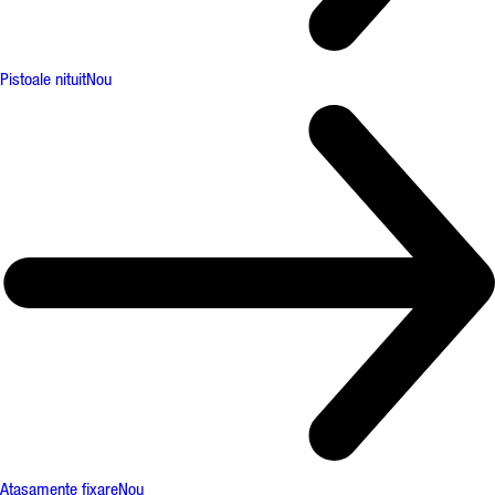
Pistoale nituit
Nou
Atașamente fixare
Nou