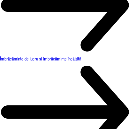
Îmbrăcăminte de lucru și îmbrăcăminte încălzită