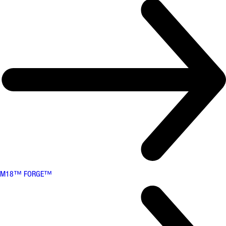
M18™ FORGE™