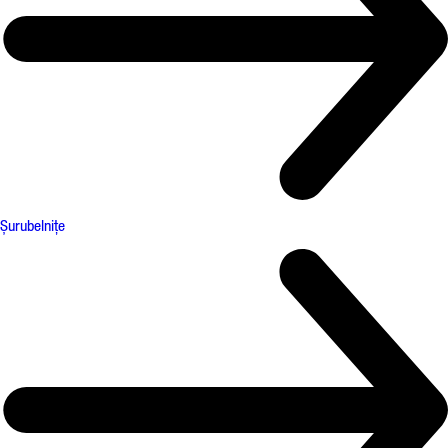
Șurubelnițe