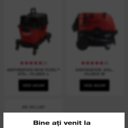
(
1
)
(
4
)
ASPIRATOR M18 FUEL™
ASPIRATOR 30L,
23L, CLASA L
CLASA M
VEZI ACUM
VEZI ACUM
AS 30 LAC
Bine ați venit la