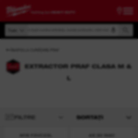
Căutare după numărul articolului, numele produsului, codul modelului
Toate
Căutare după numărul articolului, numele produsului, codul modelului
Toate
ÎNAPOI LA CURĂȚARE PRAF
EXTRACTOR PRAF CLASA M &
L
FILTRE
SORTAȚI
M18 F2VC23L
AS 30 MAC