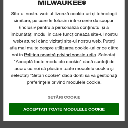
MILWAUKEE®
Site-ul nostru web utilizează cookie-uri și tehnologii
similare, pe care le folosim într-o serie de scopuri
(inclusiv pentru a personaliza conținutul și a
îmbunătăți modul în care funcționează site-ul nostru
web) atunci când vizitați site-ul nostru web. Puteți
(
13
)
afla mai multe despre utilizarea cookie-urilor de către
ASPIRATOR 30L,
noi în
Politica noastră privind cookie-urile
. Selectați
CLASA L
"Acceptă toate modulele cookie" dacă sunteți de
VEZI ACUM
acord ca noi să plasăm toate modulele cookie și
selectați "Setări cookie" dacă doriți să vă gestionați
preferințele privind modulele cookie.
SETĂRI COOKIE
ACCEPTAȚI TOATE MODULELE COOKIE