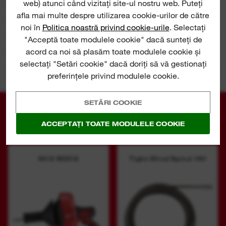
EVALUĂRI & RECENZII
web) atunci când vizitați site-ul nostru web. Puteți
afla mai multe despre utilizarea cookie-urilor de către
5/5 from 2 reviews
noi în
Politica noastră privind cookie-urile
. Selectați
"Acceptă toate modulele cookie" dacă sunteți de
acord ca noi să plasăm toate modulele cookie și
DESCĂRCĂRI
selectați "Setări cookie" dacă doriți să vă gestionați
preferințele privind modulele cookie.
SETĂRI COOKIE
PRODUSE SUGERATE
ACCEPTAȚI TOATE MODULELE COOKIE
M12 BDC6
Tight Wind Spiral HH