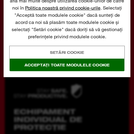
afla mai multe despre utilizarea cookie-urilor de către
noi în
Politica noastră privind cookie-urile
. Selectați
"Acceptă toate modulele cookie" dacă sunteți de
acord ca noi să plasăm toate modulele cookie și
selectați "Setări cookie" dacă doriți să vă gestionați
preferințele privind modulele cookie.
SETĂRI COOKIE
ACCEPTAȚI TOATE MODULELE COOKIE
ECHIPAMENT
INDIVIDUAL DE
PROTECȚIE