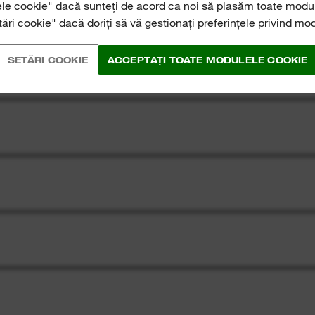
le cookie" dacă sunteți de acord ca noi să plasăm toate modul
tări cookie" dacă doriți să vă gestionați preferințele privind mo
SETĂRI COOKIE
ACCEPTAȚI TOATE MODULELE COOKIE