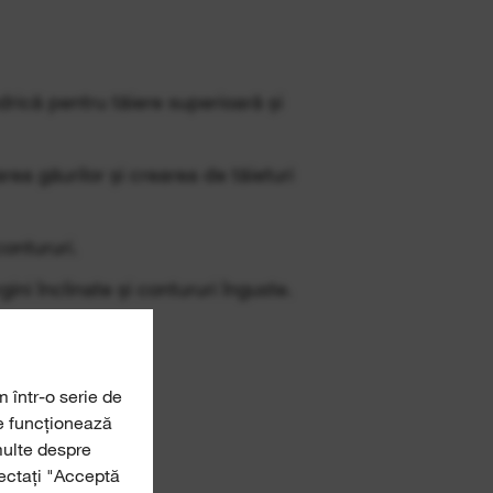
indrică pentru tăiere superioară și
area găurilor și crearea de tăieturi
contururi.
ni înclinate și contururi înguste.
m într-o serie de
re funcționează
multe despre
lectați "Acceptă