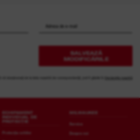
SALVEAZĂ
MODIFICĂRILE
vă dezabonați de la lista noastră de corespondență, pot fi găsite în
Declarația noastră
ECHIPAMENT
MILWAUKEE
INDIVIDUAL DE
PROTECȚIE
Service
Protecția ochilor
Despre noi