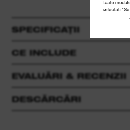
toate module
selectați "Se
SPECIFICAȚII
CE INCLUDE
EVALUĂRI & RECENZII
DESCĂRCĂRI