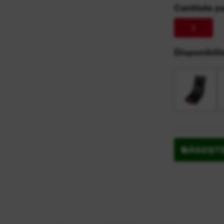
Cantitate p
1
Disponibilita
GĂSEȘT