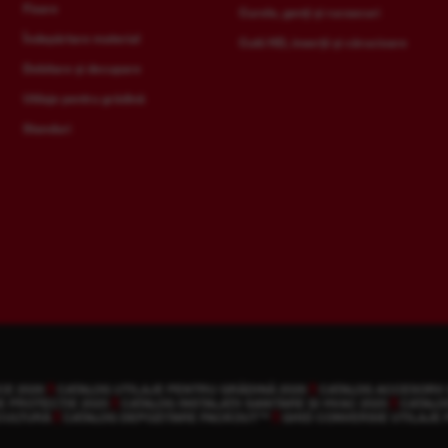
Fixare
Curele, genți și rucsacuri
Îndepărtare material
Cutii HD, inserții și cărucioare
Debitare și decupare
Utilaje pentru grădină
Standuri
CE 2026
CATALOG UTILAJE PENTRU GRĂDINĂ 2026
CATALOG ACCESORII 
E PROTECȚIE 2025
CATALOG INSTALAȚII SANITARE ȘI HVAC 2025
CATALO
CULTURĂ
CATALOG DEPOZITARE PACKOUT™
GHID CONVERSIE UTILAJE