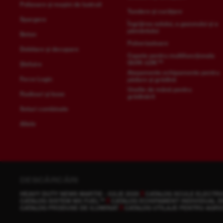
Polizoare și mașini de lustruit
Tundere și curățare
Spargere
Îngrijirea solului, a gazonului și a
pământului
Beton
Pulverizatoare
Debitare și decupare
Capete pentru multifuncționala
QUIK-LOK™
Șlefuire
Atașamente echipamente pentru
Force Logic
pădure și grădină
Unelte de mână pentru
Radiouri și boxe
grădinărit
Seturi combinate
Altele
DESCĂRCĂRI
HEAVY DUTY NEWS MARTIE - IULIE 2026
CATALOG SCULE ELECTRI
CATALOG SISTEM MX FUEL™
CATALOG ECHIPAMENT INDIVIDUAL D
CATALOG PRODUSE DE ILUMINAT
CATALOG UTILAJE PENTRU AGRI