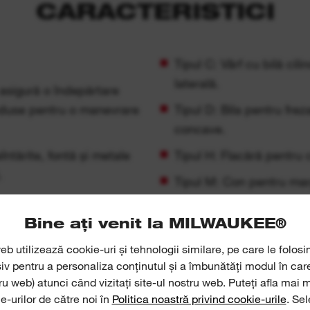
CARACTERISTICI
Tipul C: Vârf cu bilă cil
laterală.
asigură o îndepărtare
 reduse pentru o manevrare
Tipul D: Bila pentru frez
concave.
întărite, fontă și metale
Tipul H: Flacără pentru 
.
Tipul M: Con pentru margi
Bine ați venit la MILWAUKEE®
 pentru tăiere superioară și
eb utilizează cookie-uri și tehnologii similare, pe care le folosi
siv pentru a personaliza conținutul și a îmbunătăți modul în ca
tru web) atunci când vizitați site-ul nostru web. Puteți afla mai 
e-urilor de către noi în
Politica noastră privind cookie-urile
. Se