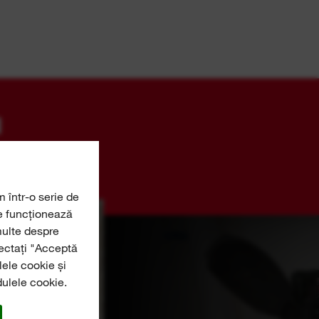
I
m într-o serie de
re funcționează
multe despre
lectați "Acceptă
ele cookie și
dulele cookie.