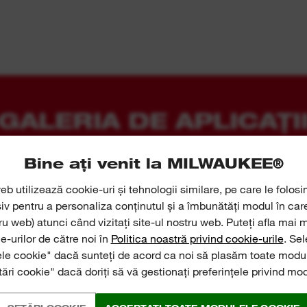
GALERIA DE APLICAȚI
Bine ați venit la MILWAUKEE®
eb utilizează cookie-uri și tehnologii similare, pe care le folosi
siv pentru a personaliza conținutul și a îmbunătăți modul în ca
tru web) atunci când vizitați site-ul nostru web. Puteți afla mai 
e-urilor de către noi în
Politica noastră privind cookie-urile
. Se
le cookie" dacă sunteți de acord ca noi să plasăm toate modul
tări cookie" dacă doriți să vă gestionați preferințele privind mo