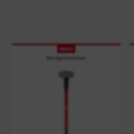
NOU
Sledgehammer