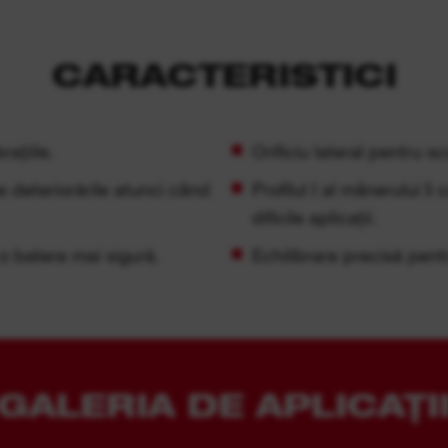
CARACTERISTICI
ațiile.
Orificiu lateral pentru s
 deteriorările atunci când
Profilul I al mânerului îi
dificile aplicații.
o batere mai sigură.
Echilibrare precisă pen
GALERIA DE APLICAȚI