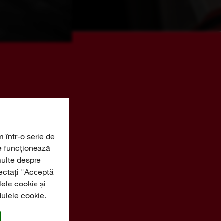
m într-o serie de
re funcționează
UNICE
multe despre
lectați "Acceptă
ele cookie și
dulele cookie.