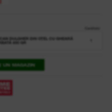
Cantitate
CAN DULGHER DIN OȚEL CU GHEARĂ
1
BATĂ 450 GR
E UN MAGAZIN