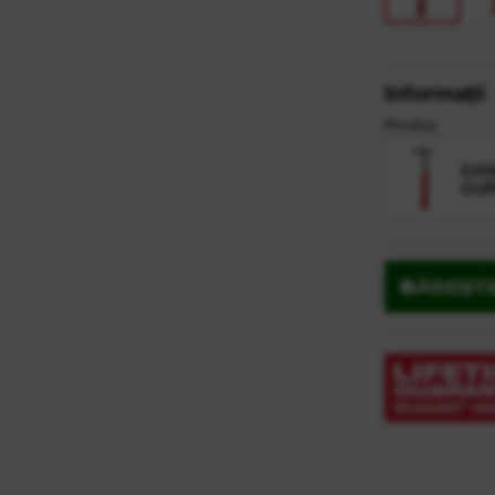
Informații
Produs
CIO
CUR
GĂSEȘT