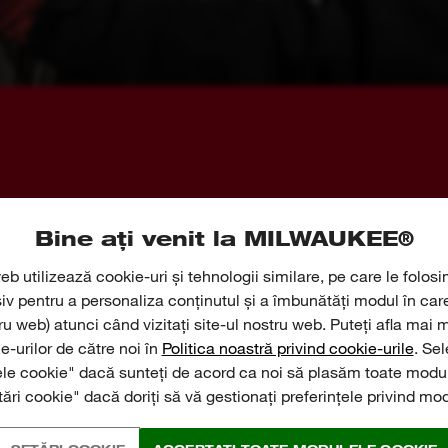
Bine ați venit la MILWAUKEE®
VEZI CE SPUN EXPERȚII
eb utilizează cookie-uri și tehnologii similare, pe care le folosi
siv pentru a personaliza conținutul și a îmbunătăți modul în ca
 O EXPLICAȚIE CU PRIVIRE LA CARACTERISTICILE 
tru web) atunci când vizitați site-ul nostru web. Puteți afla mai 
e-urilor de către noi în
Politica noastră privind cookie-urile
. Se
le cookie" dacă sunteți de acord ca noi să plasăm toate modul
tări cookie" dacă doriți să vă gestionați preferințele privind mo