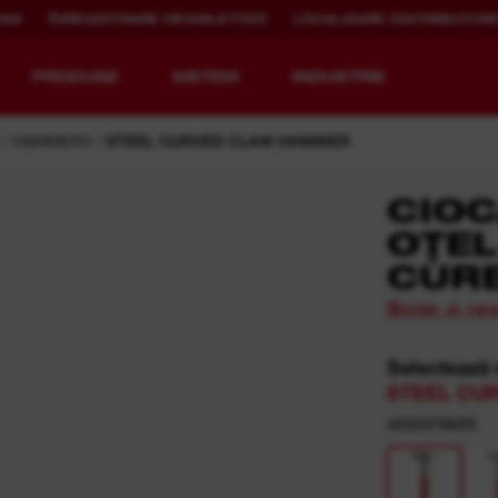
NOI
ÎNREGISTRARE NEWSLETTER
LOCALIZARE DISTRIBUITORI
PRODUSE
SISTEM
INDUSTRIE
HAMMERS
STEEL CURVED CLAW HAMMER
CIOC
OȚEL
ECHIPAMENT
TIMP DE
CUR
REDEFINIT.
FUNCȚIONARE
REÎNCĂRCABIL.
Scrie o re
MX FUEL™
REDLITHIUM™ USB
Selectează
MX FUEL™ FORGE™
STEEL CUR
4932478655