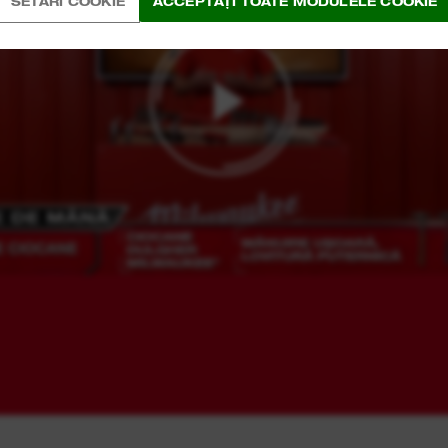
SETĂRI COOKIE
ACCEPTAȚI TOATE MODULELE COOKIE