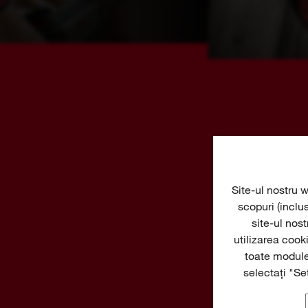
Site-ul nostru w
scopuri (inclu
VEZI
site-ul nos
utilizarea cooki
toate module
selectați "Se