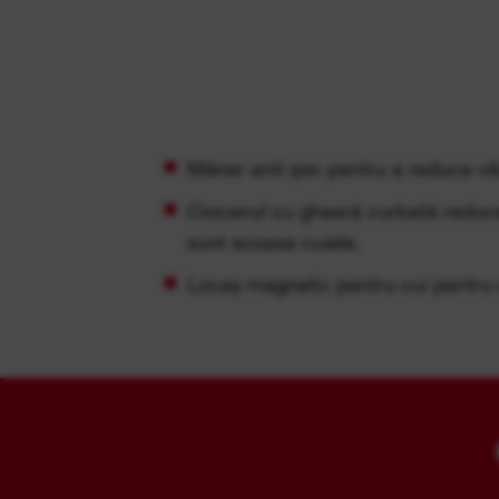
Mâner anti șoc pentru a reduce vibr
Ciocanul cu gheară curbată reduce
sunt scoase cuiele.
Locaș magnetic pentru cui pentru 