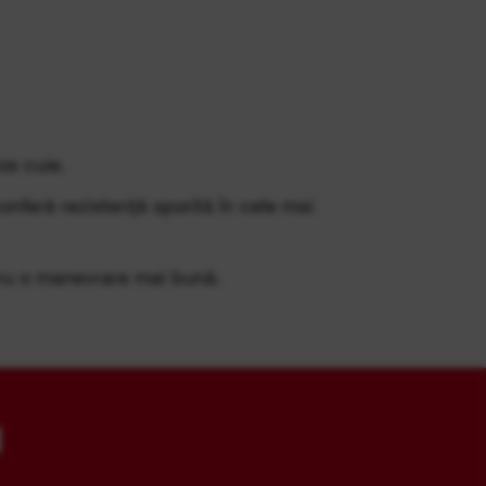
cos cuie.
 conferă rezistență sporită în cele mai
tru o manevrare mai bună.
I