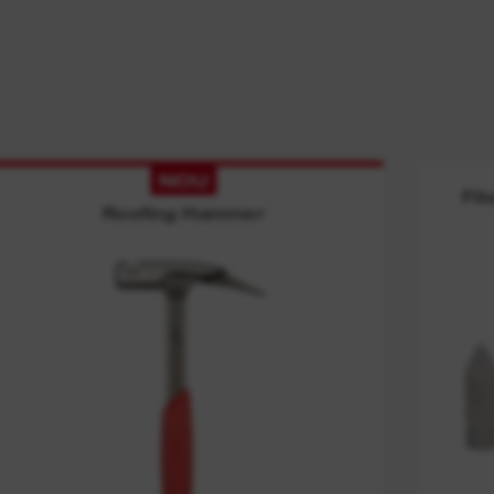
NOU
Fi
Roofing Hammer