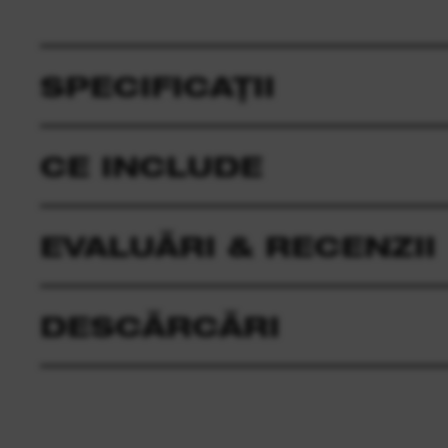
SPECIFICAȚII
CE INCLUDE
EVALUĂRI & RECENZII
DESCĂRCĂRI