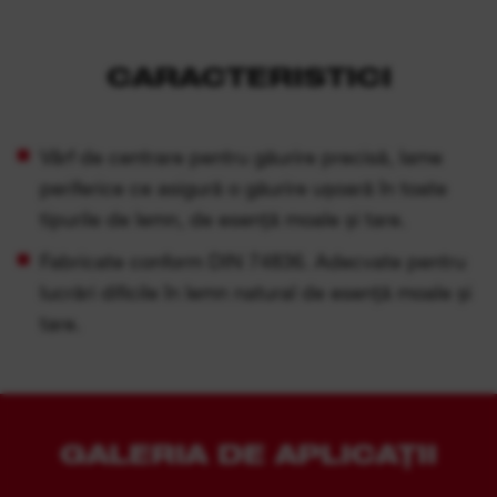
CARACTERISTICI
Vârf de centrare pentru găurire precisă, lame
periferice ce asigură o găurire ușoară în toate
tipurile de lemn, de esență moale și tare.
Fabricate conform DIN 74836. Adecvate pentru
lucrări dificile în lemn natural de esență moale și
tare.
GALERIA DE APLICAȚII