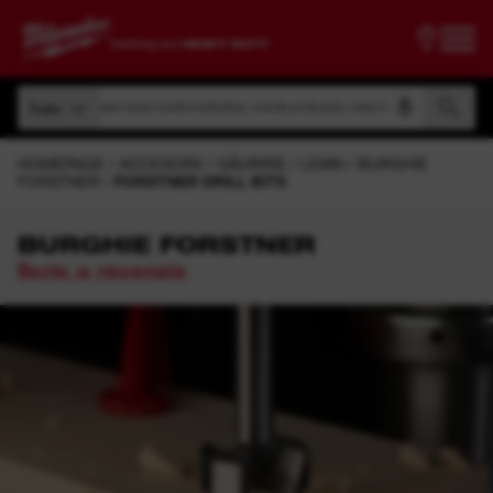
Căutare după numărul articolului, numele produsului, codul modelului
Toate
Căutare după numărul articolului, numele produsului, codul modelului
Toate
HOMEPAGE
ACCESORII
GĂURIRE
LEMN
BURGHIE
FORSTNER
FORSTNER DRILL BITS
BURGHIE FORSTNER
Scrie o recenzie