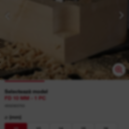
Selectează model
FD 10 MM - 1 PC
4932363703
⌀ (mm)
10
12
14
15
16