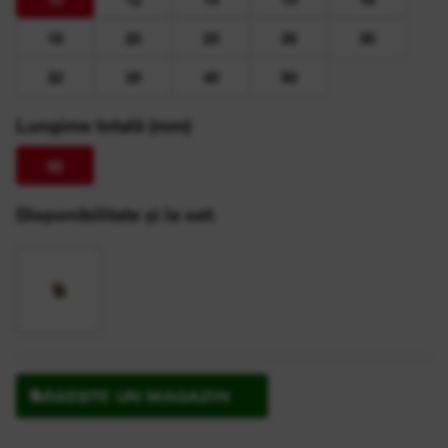
18
20
25
26
30
32
35
40
50
Lungime totală (mm)
90
Disponibilitate și la set:
GĂSEȘTE UN MAGAZIN