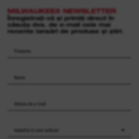
MILWAUKEE® NEWSLETTER
Înregistrați-vă și primiți direct în
căsuța dvs. de e-mail cele mai
recente lansări de produse și știri.
Industria în care activezi