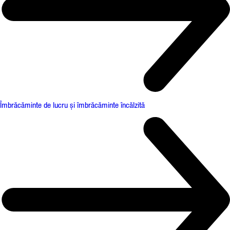
Îmbrăcăminte de lucru și îmbrăcăminte încălzită