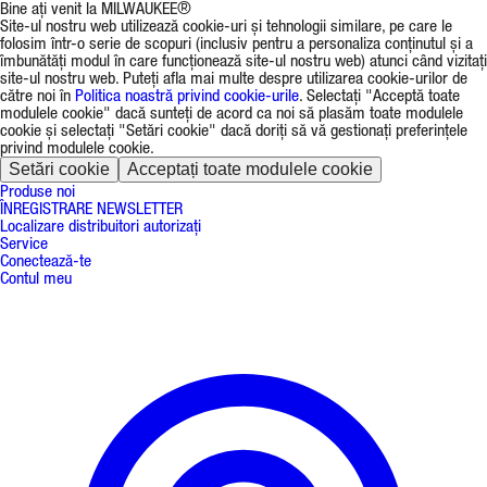
Bine ați venit la MILWAUKEE®
Site-ul nostru web utilizează cookie-uri și tehnologii similare, pe care le
folosim într-o serie de scopuri (inclusiv pentru a personaliza conținutul și a
îmbunătăți modul în care funcționează site-ul nostru web) atunci când vizitați
site-ul nostru web. Puteți afla mai multe despre utilizarea cookie-urilor de
către noi în
Politica noastră privind cookie-urile
. Selectați "Acceptă toate
modulele cookie" dacă sunteți de acord ca noi să plasăm toate modulele
cookie și selectați "Setări cookie" dacă doriți să vă gestionați preferințele
privind modulele cookie.
Setări cookie
Acceptați toate modulele cookie
Produse noi
ÎNREGISTRARE NEWSLETTER
Localizare distribuitori autorizați
Service
Conectează-te
Contul meu