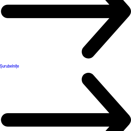
Șurubelnițe