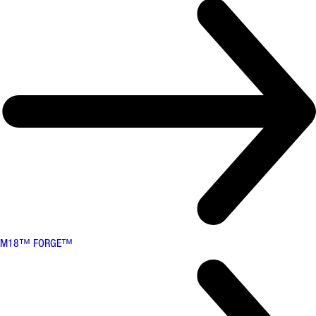
M18™ FORGE™