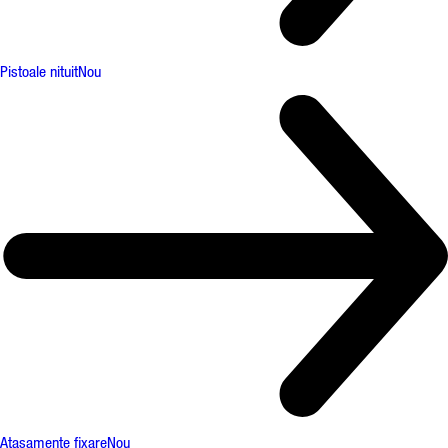
Pistoale nituit
Nou
Atașamente fixare
Nou